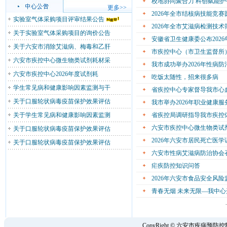
校地协同聚合力 科创赋能
更多>>
2026年全市结核病技能竞
实验室气体采购项目评审结果公告
2026年全市艾滋病检测技
关于实验室气体采购项目的询价公告
安徽省卫生健康委公布202
关于六安市消除艾滋病、梅毒和乙肝
市疾控中心（市卫生监督所）
六安市疾控中心微生物类试剂耗材采
我市成功举办2026年性病
六安市疾控中心2026年度试剂耗
吃饭太随性，招来很多病
学生常见病和健康影响因素监测与干
省疾控中心专家督导我市心
关于口服轮状病毒疫苗保护效果评估
我市举办2026年职业健康
关于学生常见病和健康影响因素监测
省疾控局调研指导我市疾控
六安市疾控中心微生物类试
关于口服轮状病毒疫苗保护效果评估
2026年六安市居民死亡医
关于口服轮状病毒疫苗保护效果评估
六安市性病艾滋病防治协会
疟疾防控知识问答
2026年六安市食品安全风
青春无烟 未来无限—我中
CopyRight © 六安市疾病