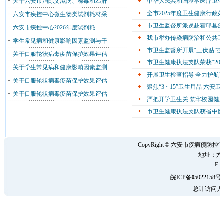
关于六安市消除艾滋病、梅毒和乙肝
中华人民共和国基本医疗卫
全市2025年度卫生健康行
六安市疾控中心微生物类试剂耗材采
市卫生监督所派员赴霍邱县
六安市疾控中心2026年度试剂耗
我市举办传染病防治和公共
学生常见病和健康影响因素监测与干
市卫生监督所开展“三伏贴”
关于口服轮状病毒疫苗保护效果评估
市卫生健康执法支队荣获“2
关于学生常见病和健康影响因素监测
开展卫生检查指导 全力护
关于口服轮状病毒疫苗保护效果评估
聚焦“3・15”卫生用品 六
关于口服轮状病毒疫苗保护效果评估
严把开学卫生关 筑牢校园健
市卫生健康执法支队获省中
CopyRight © 六安市疾病
地址：六
E-
皖ICP备05022158号
总计访问