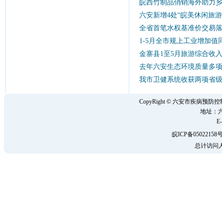
皖西竹制品俏销海外助力
六安新增4处“皖美休闲旅游
全省首笔水权基准价交易
1-5月全市规上工业增加值同
金寨县1至5月旅游综合收入
去年六安生态环境质量多
我市卫健系统收获两项省
CopyRight © 六安市疾病
地址：六
E-
皖ICP备05022158号
总计访问