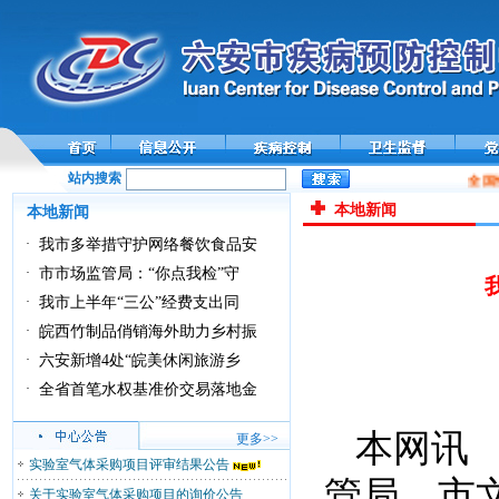
站内搜索
全国
本地新闻
本地新闻
·
我市多举措守护网络餐饮食品安
·
市市场监管局：“你点我检”守
·
我市上半年“三公”经费支出同
·
皖西竹制品俏销海外助力乡村振
·
六安新增4处“皖美休闲旅游乡
·
全省首笔水权基准价交易落地金
本网讯
更多>>
实验室气体采购项目评审结果公告
管局、市
关于实验室气体采购项目的询价公告