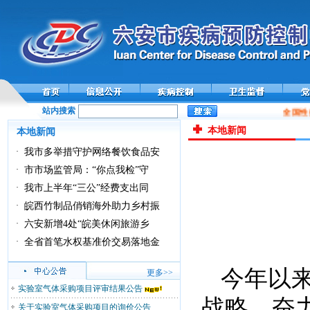
站内搜索
全国性
本地新闻
本地新闻
·
我市多举措守护网络餐饮食品安
·
市市场监管局：“你点我检”守
·
我市上半年“三公”经费支出同
·
皖西竹制品俏销海外助力乡村振
·
六安新增4处“皖美休闲旅游乡
·
全省首笔水权基准价交易落地金
今年以
更多>>
实验室气体采购项目评审结果公告
战略，奋
关于实验室气体采购项目的询价公告