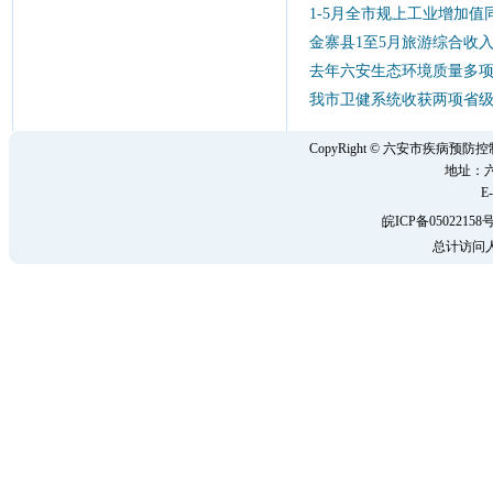
1-5月全市规上工业增加值同
金寨县1至5月旅游综合收入
去年六安生态环境质量多
我市卫健系统收获两项省
CopyRight © 六安市疾病
地址：六
E-
皖ICP备05022158号
总计访问