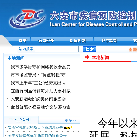
站内搜索
全国
本地新闻
本地新闻
·
我市多举措守护网络餐饮食品安
·
市市场监管局：“你点我检”守
·
我市上半年“三公”经费支出同
·
皖西竹制品俏销海外助力乡村振
·
六安新增4处“皖美休闲旅游乡
·
全省首笔水权基准价交易落地金
今年以
更多>>
实验室气体采购项目评审结果公告
延展、科
关于实验室气体采购项目的询价公告