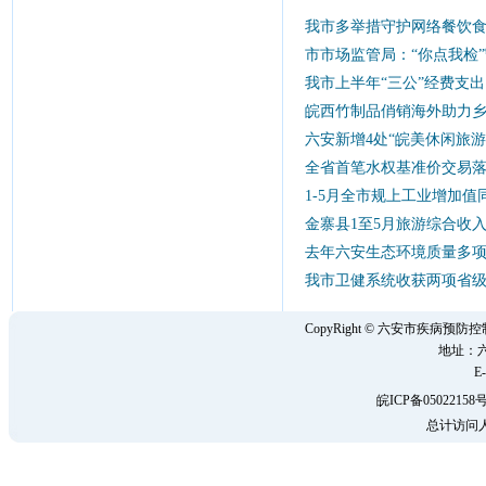
我市多举措守护网络餐饮
市市场监管局：“你点我检”
我市上半年“三公”经费支出同
皖西竹制品俏销海外助力
六安新增4处“皖美休闲旅游
全省首笔水权基准价交易
1-5月全市规上工业增加值同
金寨县1至5月旅游综合收入
去年六安生态环境质量多
我市卫健系统收获两项省
CopyRight © 六安市疾病
地址：六
E-
皖ICP备05022158号
总计访问