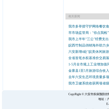
相关新闻
我市多举措守护网络餐饮
市市场监管局：“你点我检”
我市上半年“三公”经费支出同
皖西竹制品俏销海外助力
六安新增4处“皖美休闲旅游
全省首笔水权基准价交易
1-5月全市规上工业增加值同
金寨县1至5月旅游综合收入
去年六安生态环境质量多
我市卫健系统收获两项省
CopyRight © 六安市疾病
地址：六
E-