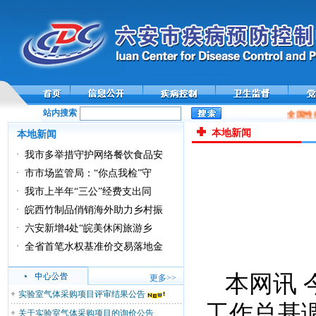
站内搜索
全国性病
本地新闻
本地新闻
·
我市多举措守护网络餐饮食品安
·
市市场监管局：“你点我检”守
·
我市上半年“三公”经费支出同
·
皖西竹制品俏销海外助力乡村振
·
六安新增4处“皖美休闲旅游乡
·
全省首笔水权基准价交易落地金
本网讯
更多>>
实验室气体采购项目评审结果公告
工作总基
关于实验室气体采购项目的询价公告