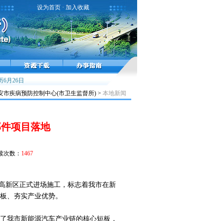
设为首页
·
加入收藏
感流行高峰，接种疫苗预防流感！
6月26日
雾霾天气健康提示
小儿麻痹症，不能太麻痹
市疾病预防控制中心(市卫生监督所) >
本地新闻
部件项目落地
读次数：
1467
六安高新区正式进场施工，标志着我市在新
板、夯实产业优势。
了我市新能源汽车产业链的核心短板，