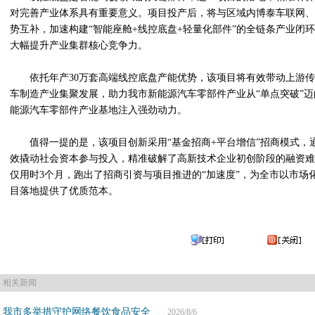
对完善产业体系具有重要意义。项目投产后，将与区域内博泰车联网、
势互补，加速构建“智能座舱+线控底盘+轻量化部件”的全链条产业闭
大幅提升产业集群核心竞争力。
依托年产30万套高端线控底盘产能优势，该项目将有效带动上游
车制造产业集聚发展，助力我市新能源汽车零部件产业从“单点突破”迈
能源汽车零部件产业基地注入强劲动力。
值得一提的是，该项目创新采用“基金招商+平台增信”招商模式，
效撬动社会资本参与投入，精准破解了高新技术企业初创阶段的融资难
仅用时3个月，跑出了招商引资与项目推进的“加速度”，为全市以市场
目落地提供了优质范本。
相关新闻
我市多举措守护网络餐饮食品安全
2026/8/6