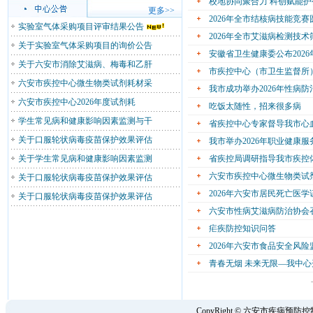
校地协同聚合力 科创赋能
更多>>
2026年全市结核病技能竞
实验室气体采购项目评审结果公告
2026年全市艾滋病检测技
关于实验室气体采购项目的询价公告
安徽省卫生健康委公布202
关于六安市消除艾滋病、梅毒和乙肝
市疾控中心（市卫生监督所）
六安市疾控中心微生物类试剂耗材采
我市成功举办2026年性病
六安市疾控中心2026年度试剂耗
吃饭太随性，招来很多病
学生常见病和健康影响因素监测与干
省疾控中心专家督导我市心
关于口服轮状病毒疫苗保护效果评估
我市举办2026年职业健康
关于学生常见病和健康影响因素监测
省疾控局调研指导我市疾控
六安市疾控中心微生物类试
关于口服轮状病毒疫苗保护效果评估
2026年六安市居民死亡医
关于口服轮状病毒疫苗保护效果评估
六安市性病艾滋病防治协会
疟疾防控知识问答
2026年六安市食品安全风
青春无烟 未来无限—我中
CopyRight © 六安市疾病