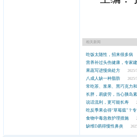
相关新闻
吃饭太随性，招来很多病
2
营养补过头伤健康，专家建
果蔬写进慢病处方
2025/7
八成人缺一种脂肪
2025/7
常吃茶、浆果、黑巧克力
长胖，易疲劳，当心胰岛
说话流利，更可能长寿
202
吃反季果会得“草莓瘟”？
食物中毒急救护理措施
202
缺维D易得慢性鼻炎
2025/