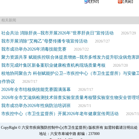
相关新闻
社会共治 消除肝炎--我市开展2026年“世界肝炎日”宣传活动
2026/7/29
我市开展消除“艾梅乙”母婴传播专项宣传活动
2026/7/27
我市成功举办2026年消毒技能竞赛
2026/7/22
聚力资源共享 赋能疾控联合体提质增效--我市多维发力提升职业病危害
我市完成叶集区新备案职业健康检查机构现场质量考核
2026/7/20
校地协同聚合力 科创赋能护公卫--市疾控中心（市卫生监督所）与安徽
合作协议
2026/7/17
2026年全市结核病技能竞赛圆满落幕
2026/7/17
2026年全市艾滋病检测技术筛查实验室质量考核暨实验室生物安全管理
我市成功举办2026年性病防治培训班
2026/7/1
市疾控中心（市卫生监督所）开展2026年老年健康宣传周活动
2026/7/1
CopyRight © 六安市疾病预防控制中心(市卫生监督所) 版权所有 如需转载请注明出处
地址：六安市皋城中路 邮编：237000