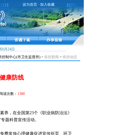
设为首页
·
加入收藏
接种疫苗预防流感！
6月24日
雾霾天气健康提示
小儿麻痹症，不能太麻痹
控制中心(市卫生监督所) >
疾控新闻
>
疾控动态
业健康防线
阅读次数：
1360
素养，在全国第23个《职业病防治法》
”专题科普宣传活动。
免费发放心理健康促进宣传折页、环卫