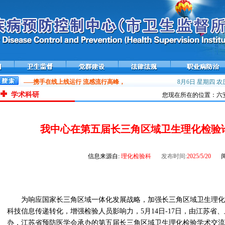
控平台——携手在线上线运行
流感流行高峰，接种疫苗预防流感！
雾霾天气健康提示
8月6日 星期四
农历
学术科研
您现在所在的位置：六安
我中心在第五届长三角区域卫生理化检验
信息来源自:
理化检验科
发布时间:
2025/5/20
为响应国家长三角区域一体化发展战略，加强长三角区域卫生理化
科技信息传递转化，增强检验人员影响力，5月14日-17日，由江苏省
办，江苏省预防医学会承办的第五届长三角区域卫生理化检验学术交流