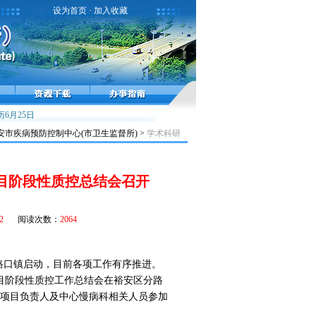
设为首页
·
加入收藏
感！
6月25日
雾霾天气健康提示
小儿麻痹症，不能太麻痹
市疾病预防控制中心(市卫生监督所) >
学术科研
目阶段性质控总结会召开
2
阅读次数：
2064
路口镇启动，目前各项工作有序推进。
目阶段性质控工作总结会在裕安区分路
项目负责人及中心慢病科相关人员参加