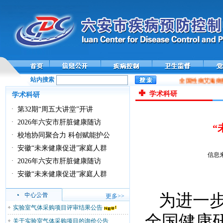
站内搜索
全国性病艾滋病数
学术科研
学术科研
·
第32期“周五大讲堂”开讲
·
2026年六安市肝脏健康随访
“
·
校地协同聚合力 科创赋能护公
·
安徽“未来健康促进”家庭人群
信息来
·
2026年六安市肝脏健康随访
·
安徽“未来健康促进”家庭人群
为进一
更多>>
实验室气体采购项目评审结果公告
全国健康
关于实验室气体采购项目的询价公告