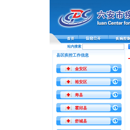
站内搜索
县区疾控工作信息
金安区
裕安区
寿县
霍邱县
舒城县