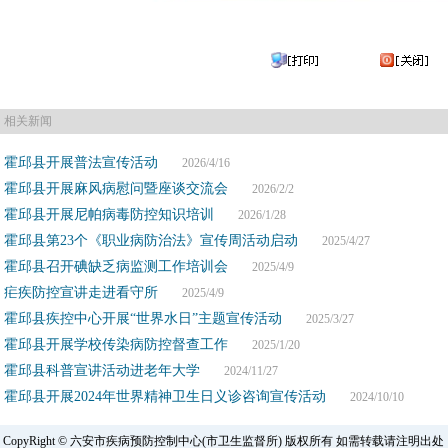
相关新闻
霍邱县开展普法宣传活动
2026/4/16
霍邱县开展麻风病慰问暨座谈交流会
2026/2/2
霍邱县开展尼帕病毒防控知识培训
2026/1/28
霍邱县第23个《职业病防治法》宣传周活动启动
2025/4/27
霍邱县召开碘缺乏病监测工作培训会
2025/4/9
疟疾防控宣讲走进看守所
2025/4/9
霍邱县疾控中心开展“世界水日”主题宣传活动
2025/3/27
霍邱县开展学校传染病防控督查工作
2025/1/20
霍邱县科普宣讲活动进老年大学
2024/11/27
霍邱县开展2024年世界精神卫生日义诊咨询宣传活动
2024/10/10
CopyRight © 六安市疾病预防控制中心(市卫生监督所) 版权所有 如需转载请注明出处