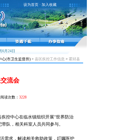
设为首页
·
加入收藏
行高峰，接种疫苗预防流感！
6月24日
雾霾天气健康提示
小儿麻痹症，不能太麻痹
(市卫生监督所) >
县区疾控工作信息
>
霍邱县
谈交流会
阅读次数：
3228
邱县疾控中心在临水镇组织开展“世界防治
记带队，相关科室人员共同参与。
活需求，解读相关救助政策，叮嘱医护