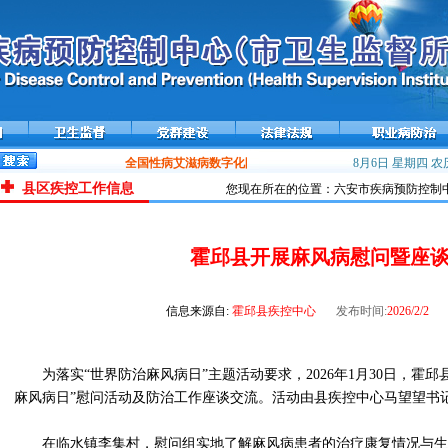
全国性病艾滋病数字化防控平台——携手在线上线运行
8月6日 星期四
流感流
农历
县区疾控工作信息
您现在所在的位置：六安市疾病预防控制中心
霍邱县开展麻风病慰问暨座
信息来源自:
霍邱县疾控中心
发布时间:
2026/2/2
为落实“世界防治麻风病日”主题活动要求，2026年1月30日，霍
麻风病日”慰问活动及防治工作座谈交流。活动由县疾控中心马望望书
在临水镇李集村，慰问组实地了解麻风病患者的治疗康复情况与生