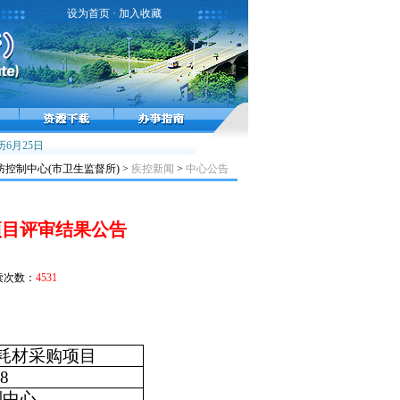
设为首页
·
加入收藏
高峰，接种疫苗预防流感！
6月25日
雾霾天气健康提示
小儿麻痹症，不能太麻痹
控制中心(市卫生监督所) >
疾控新闻
>
中心公告
项目评审结果公告
读次数：
4531
耗材采购项目
8
制中心