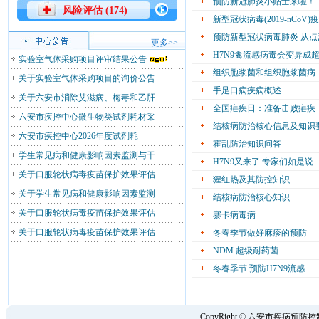
预防新冠肺炎小贴士来啦！
风险评估 (174)
新型冠状病毒(2019-nC
预防新型冠状病毒肺炎 从
更多>>
H7N9禽流感病毒会变异成超
实验室气体采购项目评审结果公告
组织胞浆菌和组织胞浆菌病
关于实验室气体采购项目的询价公告
手足口病疾病概述
关于六安市消除艾滋病、梅毒和乙肝
全国疟疾日：准备击败疟疾
六安市疾控中心微生物类试剂耗材采
结核病防治核心信息及知识
六安市疾控中心2026年度试剂耗
霍乱防治知识问答
学生常见病和健康影响因素监测与干
H7N9又来了 专家们如是说
关于口服轮状病毒疫苗保护效果评估
猩红热及其防控知识
关于学生常见病和健康影响因素监测
结核病防治核心知识
关于口服轮状病毒疫苗保护效果评估
寨卡病毒病
关于口服轮状病毒疫苗保护效果评估
冬春季节做好麻疹的预防
NDM 超级耐药菌
冬春季节 预防H7N9流感
CopyRight © 六安市疾病