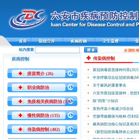
站内搜索
全国性病
传染病控制
疾病控制
新冠病毒疫苗接种问答(2021
疫苗简介 (26)
中东呼吸综合征冠状病毒(MER
关于麻风的重要事实
职业病防治
六安市新冠疫苗接种，您想
除“四害”小知识
免疫相关疾病防治 (73)
发热伴血小板减少综合征
慢性病防治 (135)
空肠弯曲菌病与格林-巴利
麻风病防治核心知识及相关
传染病控制 (402)
《新型冠状病毒肺炎公众防