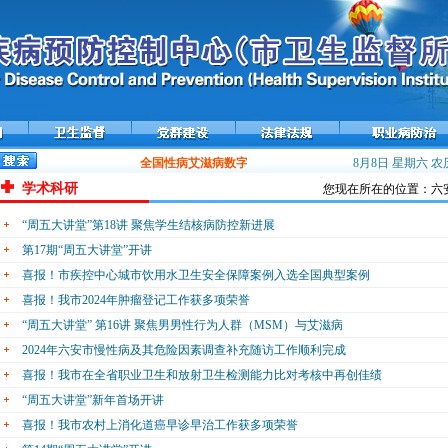
全国性病艾滋病数字化防控平台——携手在线上线运行
8月8日 星期六
流
农历
学术科研
您现在所在的位置：六安
“周五大讲堂”第18讲 聚焦学生结核病防控新进展
第17期“周五大讲堂”开讲
喜报！市疾控中心城市饮用水卫生安全保障案例入选全国典型案例
喜报！我市2024年肿瘤登记工作获多项荣誉
“周五大讲堂” 第16讲 聚焦男男性行为人群（MSM）与艾滋病
2024年六安市慢性病及其危险因素调查补充随访工作顺利完成
喜报！我市在全省职业卫生和放射卫生检测能力比对考核中再创佳绩
“周五大讲堂”新年首场开讲
喜报！我市农村上消化道癌早诊早治工作获多项荣誉