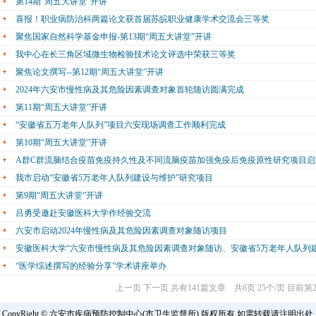
第14期“周五大讲堂”开讲
喜报！职业病防治科两篇论文获首届苏皖职业健康学术交流会三等奖
聚焦国家自然科学基金申报-第13期“周五大讲堂”开讲
我中心在长三角区域微生物检验技术论文评选中荣获三等奖
聚焦论文撰写--第12期“周五大讲堂”开讲
2024年六安市慢性病及其危险因素调查对象首轮随访圆满完成
第11期“周五大讲堂”开讲
“安徽省五万老年人队列”项目六安现场调查工作顺利完成
第10期“周五大讲堂”开讲
A群C群流脑结合疫苗免疫持久性及不同流脑疫苗加强免疫后免疫原性研究项目启
我市启动“安徽省5万老年人队列建设与维护”研究项目
第9期“周五大讲堂”开讲
吕勇受邀赴安徽医科大学作经验交流
六安市启动2024年慢性病及其危险因素调查对象随访项目
安徽医科大学“六安市慢性病及其危险因素调查对象随访、安徽省5万老年人队列
“医学综述撰写的经验分享”学术讲座举办
上一页
下一页
共有141篇文章 共6页 25个/页 目前第
CopyRight © 六安市疾病预防控制中心(市卫生监督所) 版权所有 如需转载请注明出处