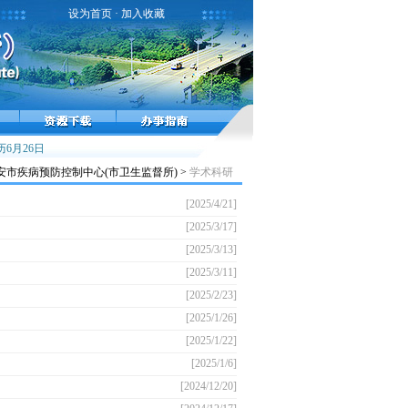
设为首页
·
加入收藏
感流行高峰，接种疫苗预防流感！
6月26日
雾霾天气健康提示
小儿麻痹症，不能太麻痹
市疾病预防控制中心(市卫生监督所) >
学术科研
[2025/4/21]
[2025/3/17]
[2025/3/13]
[2025/3/11]
[2025/2/23]
[2025/1/26]
[2025/1/22]
[2025/1/6]
[2024/12/20]