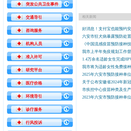
突发公共卫生事件
相关新闻
交通导引
好消息！支付宝也能预约
咨询服务
六安市狂犬病暴露预防处
机构人员
《中国流感疫苗预防接种技术指
我市上半年免疫规划工作
准入许可
1.4万余名适龄女生完成H
我市将为适龄女性免费接种
研究平台
2025年六安市预防接种
关于公布安徽省2024年
医疗价格
市疾控中心疫苗种类及生
环境导引
2023年六安市预防接种
诊疗服务
行风投诉