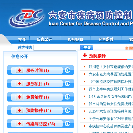
站内搜索
全国
预防接种
信息公开
好消息！支付宝也能预约安
服务时间 (1)
六安市狂犬病暴露预防处置
《中国流感疫苗预防接种技术指南
服务项目 (1)
我市上半年免疫规划工作督
1.4万余名适龄女生完成HP
免费治疗 (1)
我市将为适龄女性免费接种
预防接种 (14)
2025年六安市预防接种单
关于公布安徽省2024年新
传染病防控 (56)
市疾控中心疫苗种类及生产