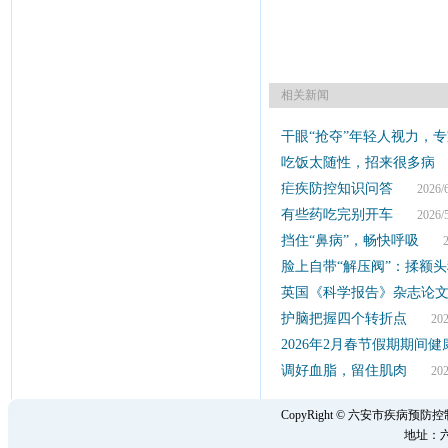
相关新闻
干眼“抢夺”年轻人视力，
吃饭太随性，招来很多病
2
疟疾防控知识问答
2026/6
有些药吃完别开车
2026/5
挡住“鼻病”，畅快呼吸
202
脸上自带“解压阀”：揉额
英国《科学报告》杂志论
护脑把握四个转折点
2026
2026年2月春节假期期间
调好血脂，留住肌肉
2026
CopyRight © 六安市疾病
地址：六