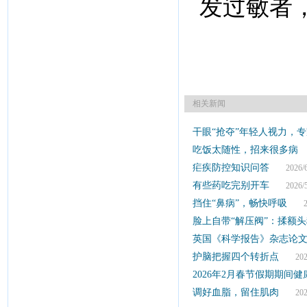
发过敏者
相关新闻
干眼“抢夺”年轻人视力，
吃饭太随性，招来很多病
2
疟疾防控知识问答
2026/6
有些药吃完别开车
2026/5
挡住“鼻病”，畅快呼吸
202
脸上自带“解压阀”：揉额
英国《科学报告》杂志论
护脑把握四个转折点
2026
2026年2月春节假期期间
调好血脂，留住肌肉
2026