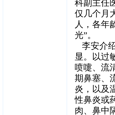
科副主任
仅几个月
人，各年
光”。
李安介
显。以过
喷嚏、流
期鼻塞、
炎，以及
性鼻炎或
肉、鼻中