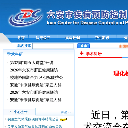
站内搜索
全国性
学术科研
学术科研
·
第32期“周五大讲堂”开讲
·
2026年六安市肝脏健康随访
理化
·
校地协同聚合力 科创赋能护公
·
安徽“未来健康促进”家庭人群
·
2026年六安市肝脏健康随访
·
安徽“未来健康促进”家庭人群
近日，
更多>>
实验室气体采购项目评审结果公告
术交流会
关于实验室气体采购项目的询价公告