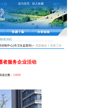
设为首页
·
加入收藏
行高峰，接种疫苗预防流感！
6月26日
雾霾天气健康提示
小儿麻痹症，不能太麻痹
控制中心(市卫生监督所) >
党群建设
>
党群工作
志愿者服务企业活动
阅读次数：
11819