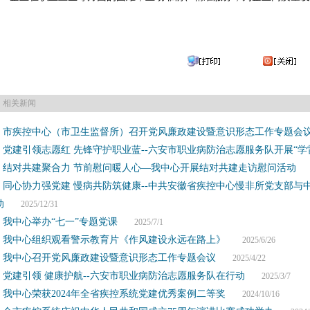
相关新闻
市疾控中心（市卫生监督所）召开党风廉政建设暨意识形态工作专题会
党建引领志愿红 先锋守护职业蓝--六安市职业病防治志愿服务队开展“学
结对共建聚合力 节前慰问暖人心—我中心开展结对共建走访慰问活动
20
同心协力强党建 慢病共防筑健康--中共安徽省疾控中心慢非所党支部与
动
2025/12/31
我中心举办“七一”专题党课
2025/7/1
我中心组织观看警示教育片《作风建设永远在路上》
2025/6/26
我中心召开党风廉政建设暨意识形态工作专题会议
2025/4/22
党建引领 健康护航--六安市职业病防治志愿服务队在行动
2025/3/7
我中心荣获2024年全省疾控系统党建优秀案例二等奖
2024/10/16