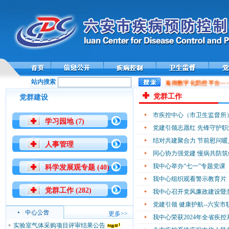
站内搜索
全国性病艾滋病数字化防控平台—
党群工作
党群建设
市疾控中心（市卫生监督所
学习园地 (7)
党建引领志愿红 先锋守护职
结对共建聚合力 节前慰问
人事管理
同心协力强党建 慢病共防
我中心举办“七一”专题党课
科学发展观专题 (40)
我中心组织观看警示教育片
党群工作 (282)
我中心召开党风廉政建设暨
党建引领 健康护航--六安
更多>>
我中心荣获2024年全省疾
实验室气体采购项目评审结果公告