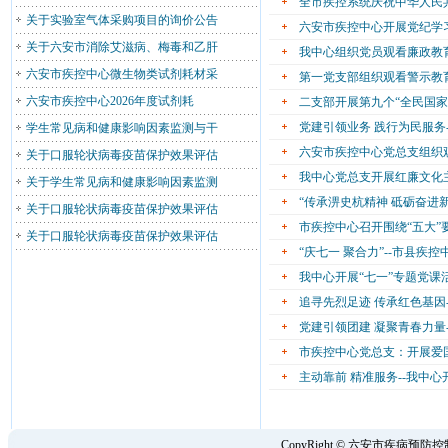
全市疾控系统庆祝中华人民
关于实验室气体采购项目的询价公告
六安市疾控中心开展党纪学
关于六安市消除艾滋病、梅毒和乙肝
我中心组织党员观看廉政教
六安市疾控中心微生物类试剂耗材采
第一党支部组织观看警示教
六安市疾控中心2026年度试剂耗
二支部开展第九个“全民国家
党建引领业务 践行为民服务
学生常见病和健康影响因素监测与干
六安市疾控中心党总支组织
关于口服轮状病毒疫苗保护效果评估
我中心党总支开展红廉文化
关于学生常见病和健康影响因素监测
“传承淠史杭精神 砥砺奋进新
关于口服轮状病毒疫苗保护效果评估
市疾控中心召开围绕“五大”
关于口服轮状病毒疫苗保护效果评估
“庆七一 聚合力”--市县疾
我中心开展“七一”专题党课
追寻先烈足迹 传承红色基因
党建引领团建 凝聚青春力量
市疾控中心党总支：开展爱
主动靠前 精准服务--我中
CopyRight © 六安市疾病