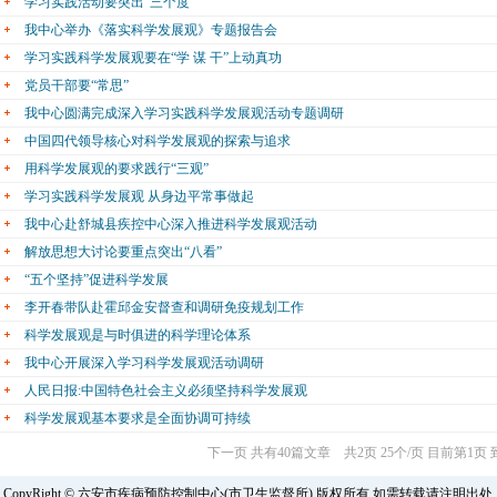
学习实践活动要突出“三个度”
我中心举办《落实科学发展观》专题报告会
学习实践科学发展观要在“学 谋 干”上动真功
党员干部要“常思”
我中心圆满完成深入学习实践科学发展观活动专题调研
中国四代领导核心对科学发展观的探索与追求
用科学发展观的要求践行“三观”
学习实践科学发展观 从身边平常事做起
我中心赴舒城县疾控中心深入推进科学发展观活动
解放思想大讨论要重点突出“八看”
“五个坚持”促进科学发展
李开春带队赴霍邱金安督查和调研免疫规划工作
科学发展观是与时俱进的科学理论体系
我中心开展深入学习科学发展观活动调研
人民日报:中国特色社会主义必须坚持科学发展观
科学发展观基本要求是全面协调可持续
下一页
共有40篇文章 共2页 25个/页 目前第1页
CopyRight © 六安市疾病预防控制中心(市卫生监督所) 版权所有 如需转载请注明出处