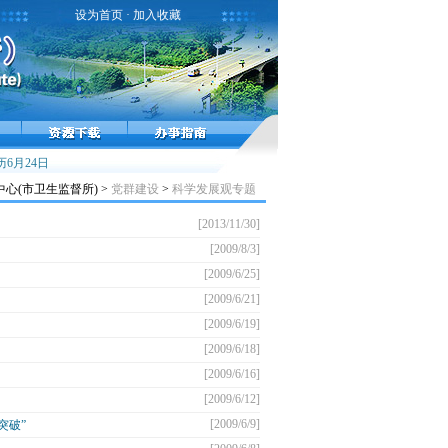
设为首页
·
加入收藏
流行高峰，接种疫苗预防流感！
6月24日
雾霾天气健康提示
小儿麻痹症，不能太麻痹
(市卫生监督所) >
党群建设
>
科学发展观专题
[2013/11/30]
[2009/8/3]
[2009/6/25]
[2009/6/21]
[2009/6/19]
[2009/6/18]
[2009/6/16]
[2009/6/12]
[2009/6/9]
突破”