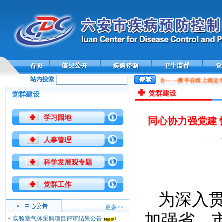
站内搜索
全国性病艾滋病数字化防控平台——携手在线上线运行
党群建设
党群建设
学习园地
同心协力强党建
人事管理
科学发展观专题
党群工作
为深入
更多>>
加强省、
实验室气体采购项目评审结果公告