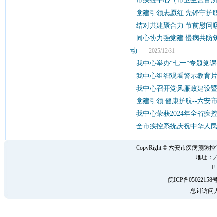
市疾控中心（市卫生监督
党建引领志愿红 先锋守护
结对共建聚合力 节前慰问
同心协力强党建 慢病共防
动
2025/12/31
我中心举办“七一”专题党课
我中心组织观看警示教育
我中心召开党风廉政建设
党建引领 健康护航--六
我中心荣获2024年全省
全市疾控系统庆祝中华人民
CopyRight © 六安市疾病
地址：六
E-
皖ICP备05022158号
总计访问