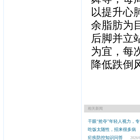
以提升心
余脂肪为
后脚并立
为宜，每次
降低跌倒
相关新闻
干眼“抢夺”年轻人视力，
吃饭太随性，招来很多病
2
疟疾防控知识问答
2026/6