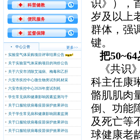
识》），
科普健教
岁及以上老
便民服务
群体，强
监督保障
键。
更多>>
把50~
实验室气体采购项目评审结果公告
关于实验室气体采购项目的询价公告
《共识
关于六安市消除艾滋病、梅毒和乙肝
科主任康
六安市疾控中心微生物类试剂耗材采
六安市疾控中心2026年度试剂耗
骼肌肌肉
学生常见病和健康影响因素监测与干
倒、功能
关于口服轮状病毒疫苗保护效果评估
关于学生常见病和健康影响因素监测
及死亡等
关于口服轮状病毒疫苗保护效果评估
关于口服轮状病毒疫苗保护效果评估
球健康老