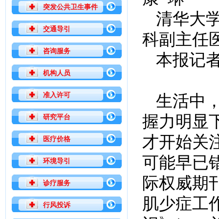
突发公共卫生事件
清华大
交通导引
科副主任
咨询服务
本报记者
机构人员
准入许可
生活中
握力明显
研究平台
才开始关
医疗价格
可能早已
环境导引
际权威期
诊疗服务
肌少症工作
行风投诉