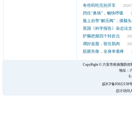
有些药吃完别开车
2026/5
挡住“鼻病”，畅快呼吸
202
脸上自带“解压阀”：揉额
英国《科学报告》杂志论
护脑把握四个转折点
2026
调好血脂，留住肌肉
2026
筋膜失衡，全身串着疼
202
CopyRight © 六安市疾病
地址：六
E-
皖ICP备05022158号
总计访问